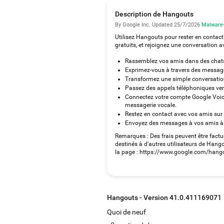
Description de Hangouts
By Google Inc.
·
Updated 25/7/2026
·
Malware-
Utilisez Hangouts pour rester en conta
gratuits, et rejoignez une conversation 
Rassemblez vos amis dans des chats 
Exprimez-vous à travers des messages
Transformez une simple conversation 
Passez des appels téléphoniques vers
Connectez votre compte Google Voice 
messagerie vocale.
Restez en contact avec vos amis sur A
Envoyez des messages à vos amis à 
Remarques : Des frais peuvent être factur
destinés à d'autres utilisateurs de Hango
la page : https://www.google.com/hang
Hangouts - Version 41.0.411169071
Quoi de neuf