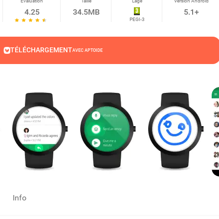
Evaluation
Taille
L'âge
Version Android
4.25
34.5MB
5.1+
PEGI-3
TÉLÉCHARGEMENT
AVEC APTOIDE
Info