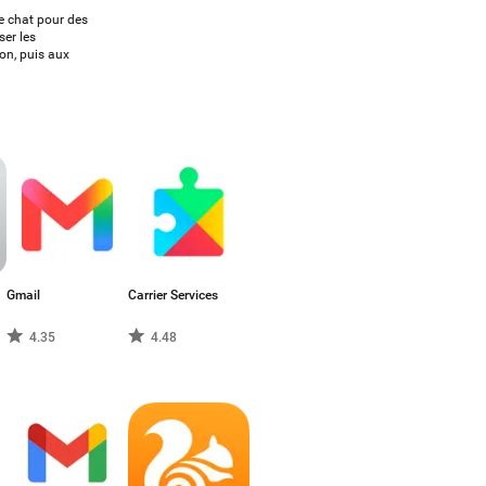
de chat pour des
er les
on, puis aux
Gmail
Carrier Services
4.35
4.48