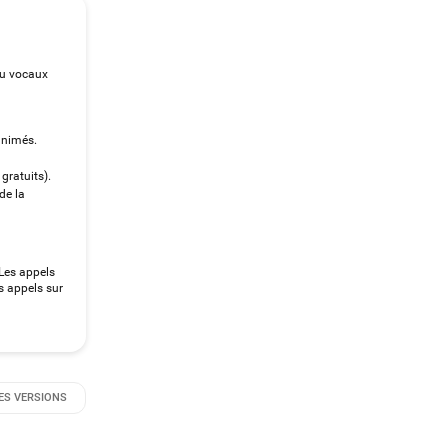
ou vocaux
animés.
gratuits).
de la
 Les appels
s appels sur
ES VERSIONS