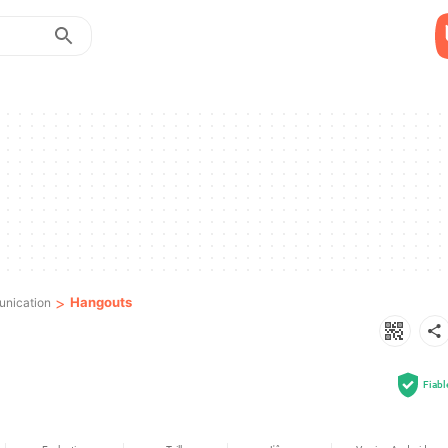
>
Hangouts
nication
Fiabl